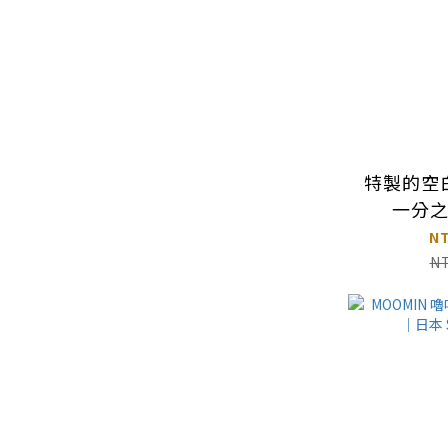
特製的空白
一分
N
N