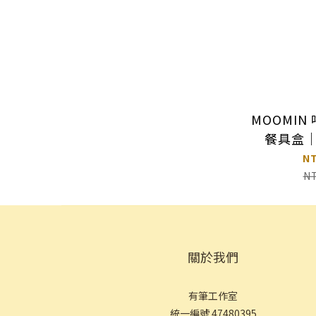
MOOMIN
餐具盒｜
S
N
N
關於我們
有筆工作室
統一編號 47480395