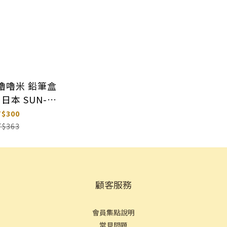
 嚕嚕米 鉛筆盒
日本 SUN-
TAR
T$300
T$363
顧客服務
會員集點說明
常見問
題