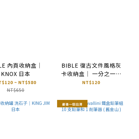
BLE 內頁收納盒｜
BIBLE 復古文件風格灰
KNOX 日本
卡收納盒｜ 一分之一工
作室 台灣
T$120 ~ NT$580
NT$120
NT$650
最後一個出清