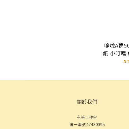
哆啦A夢5
紙 小叮噹
景
N
關於我們
有筆工作室
統一編號 47480395