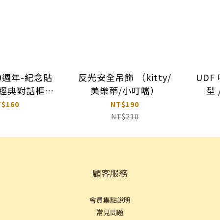
0週年-紀念貼
反光安全吊飾 （kitty/
UDF
 經典對話框場
美樂蒂/小叮噹）
型
貼紙包
T$160
NT$190
NT$210
顧客服務
會員集點說明
常見問
題