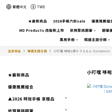
繁體中文
TWD
★最新商品
2026手帳六折sale
優惠推薦組
MD Products 改版新上市
依預算挑鋼筆
鋼筆墨
萬用手冊
精選主題分類
全部商品
精選主題分類
小叮噹 哆啦a夢ドラえもん Doraemon
小叮噹 哆啦
★最新商品
優惠推薦組合
▲2026 時效手帳 享贈品
依預算挑鋼筆