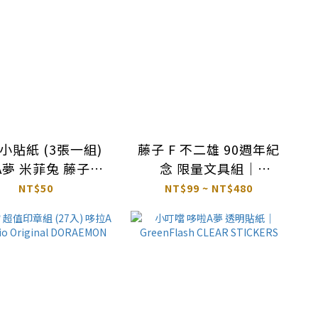
紙 (3張一組)
藤子 F 不二雄 90週年紀
A夢 米菲兔 藤子不
念 限量文具組｜
SHOWA NOTE 日本 小
NT$50
NT$99 ~ NT$480
 動物星球 海底世
叮噹 哆啦A夢
界