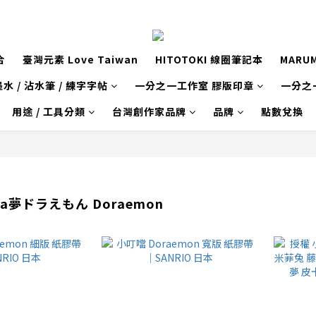
合
臺灣元素 Love Taiwan
HITOTOKI 線圈筆記本
MARU
水 / 沾水筆 / 練字字帖
一分之一工作室 膠版印章
一分之
用途 / 工具分類
台灣創作家品牌
品牌
點數兌換
a夢ドラえもん Doraemon