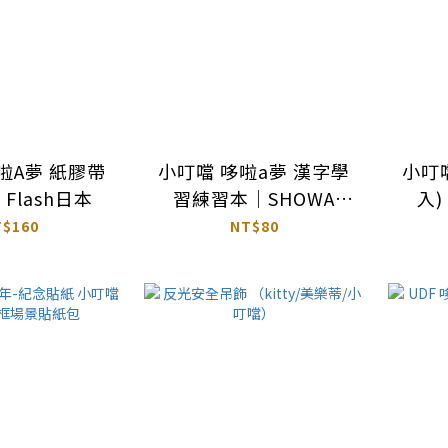
啦A夢 紙膠帶
小叮噹 哆啦a夢 漢字學
小叮噹 超值印章組
 Flash日本
習練習本｜SHOWA
入) 哆
NOTE 日本
Ori
T$160
NT$80