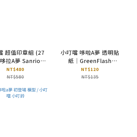
 (27
小叮噹 哆啦A夢 透明貼
拉A夢 Sanrio
紙｜GreenFlash
ginal DORAEMON
CLEAR STICKERS
NT$480
NT$120
NT$580
NT$135