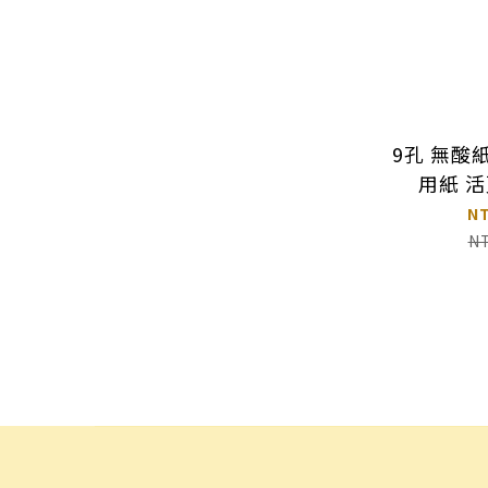
9孔 無酸
用紙 活
MARU
N
N