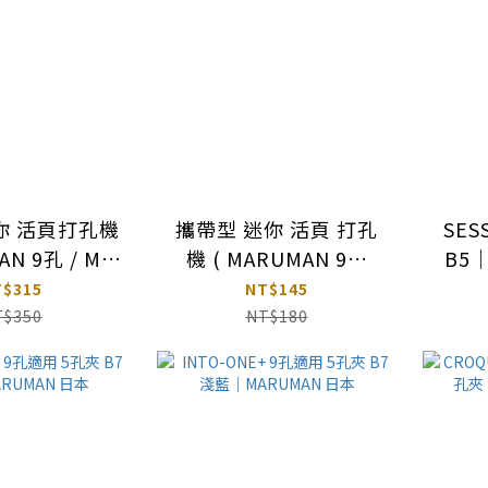
你 活頁打孔機
攜帶型 迷你 活頁 打孔
SES
AN 9孔 / M5
機 ( MARUMAN 9孔
B5
｜LIHIT LAB
/M5 /M6 )｜KW-triO 台
T$315
NT$145
日本
灣
T$350
NT$180