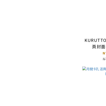
KURUTTO
頁封面
MARU
N
N