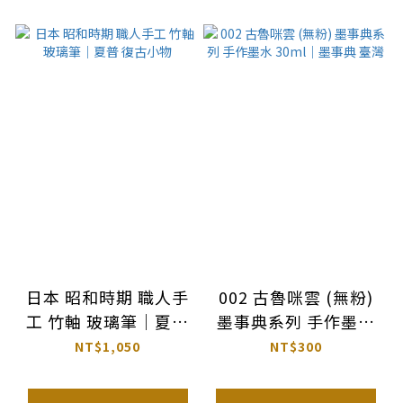
日本 昭和時期 職人手
002 古魯咪雲 (無粉)
工 竹軸 玻璃筆｜夏普
墨事典系列 手作墨水
復古小物
30ml｜墨事典 臺灣
NT$1,050
NT$300