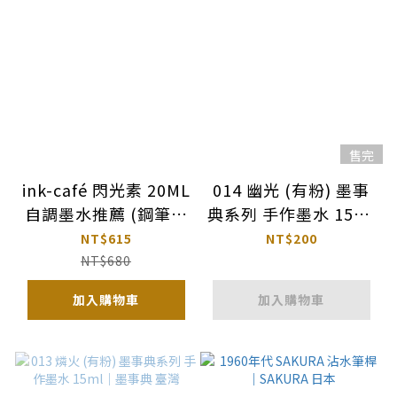
售完
ink-café 閃光素 20ML
014 幽光 (有粉) 墨事
自調墨水推薦 (鋼筆不
典系列 手作墨水 15ml
可用) ｜Kuretake 吳
｜墨事典 臺灣
NT$615
NT$200
竹 日本
NT$680
加入購物車
加入購物車