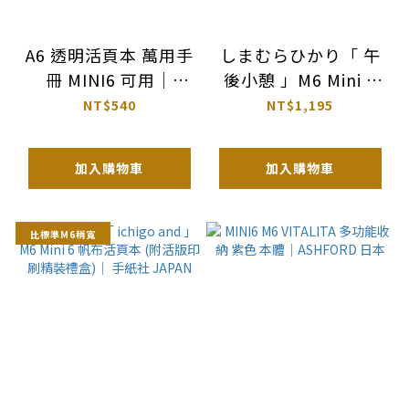
A6 透明活頁本 萬用手
しまむらひかり「 午
冊 MINI6 可用｜
後小憩 」M6 Mini 6
KOKUYO 日本
帆布活頁本 (附活版印
NT$540
NT$1,195
刷精裝禮盒)｜ 手紙社
JAPAN
加入購物車
加入購物車
比標準M6稍寬