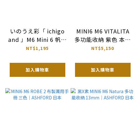
いのうえ彩「 ichigo
MINI6 M6 VITALITA
and 」M6 Mini 6 帆布
多功能收納 紫色 本體
活頁本 (附活版印刷精
｜ASHFORD 日本
NT$1,195
NT$5,150
裝禮盒)｜ 手紙社
JAPAN
加入購物車
加入購物車