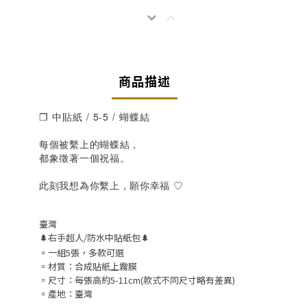
商品描述
❒ 中貼紙 / 5-5 / 蝴蝶結
每個被繫上的蝴蝶結，
都象徵著一個祝福。
此刻我想為你繫上，願你幸福 ♡
臺灣
🌲右手超人/防水中貼紙包🌲
▫️一組5張，多款可選
▫️材質：合成貼紙上霧膜
▫️尺寸：每張高約5-11cm(款式不同尺寸略有差異)
▫️產地：臺灣