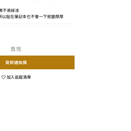
擦不易掉漆
，所以貼在筆記本也不會一下就變厚厚
售完
貨到通知我
加入追蹤清單