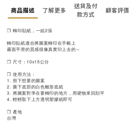
送貨及付
商品描述
了解更多
顧客評價
款方式
❒ 轉印貼紙，一組2張
轉印貼紙適合將圖案轉印在手帳上
霧面平滑的質感很像真實印上去的～
❒ 尺寸：10x15公分
❒ 使用方法：
1. 剪下想要的圖案
2. 撕下底部的白色離形底紙
3. 將圖案對準在要轉印的地方，用硬物來回刮平
4. 輕輕取下上方透明塑膠紙即可
❒ 產地
台灣