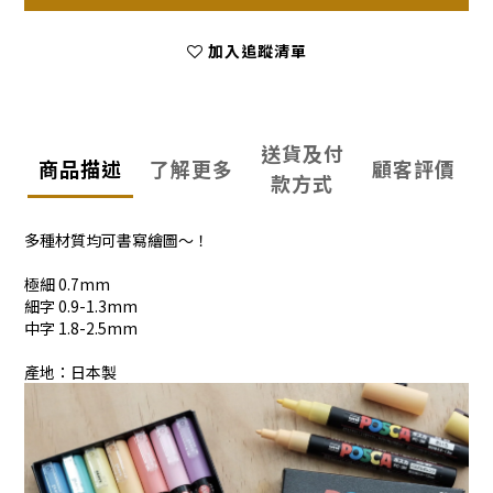
加入追蹤清單
送貨及付
商品描述
了解更多
顧客評價
款方式
多種材質均可書寫繪圖～！
極細 0.7mm
細字 0.9-1.3mm
中字 1.8-2.5mm
產地：日本製