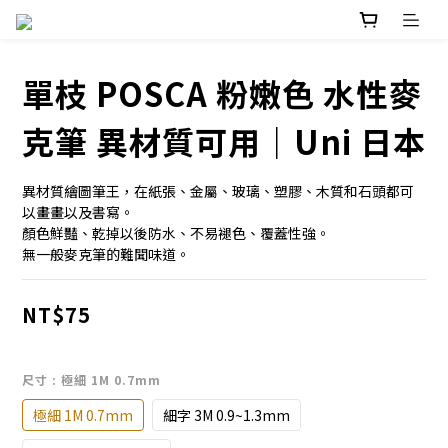
單枝 POSCA 粉嫩色 水性麥
克筆 異材質可用｜Uni 日本
異材質繪圖筆王，在紙張、金屬、玻璃、塑膠、木質和石頭都可
以畫畫以及書寫。
顏色鮮豔、乾掉以後防水、不易褪色、覆蓋性強。
無一般麥克筆的難聞味道。
NT$75
尺寸
: 極細 1M 0.7mm
極細 1M 0.7mm
細字 3M 0.9~1.3mm