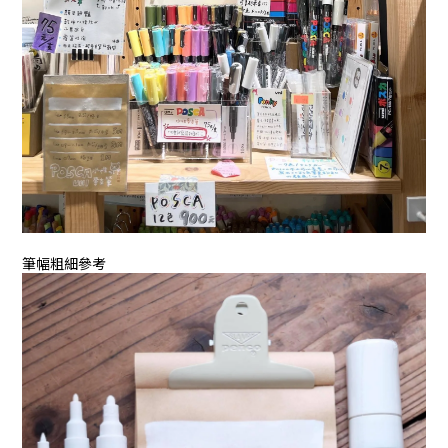
筆幅粗細參考