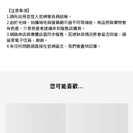
【注意事項】
1.請先註冊並登入官網會員再結帳。
2.由於光線、拍攝場地與螢幕顯示器不同等緣故，商品照與實物會
有色差，介意色差者建議來到販售店購買。
3.網路商店與實體店面同步販售，若遇缺貨情況將會留言回復，請
留意電子信箱，謝謝。
4.有任何問題請直接在官網留言，我們會盡快回覆。
您可能喜歡...