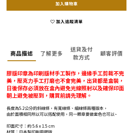
加入購物車
加入追蹤清單
送貨及付
商品描述
了解更多
顧客評價
款方式
膠版印章為印刷版材手工製作，邊緣手工剪裁不完
美，壓克力手工打磨也不會完美，出貨都是盒裝，
日後保存必須放在盒內避免光線照射以及確保印面
朝上避免被壓到，購買前請先理解。
長度為5.2公分的斜線條，有寬線條、細線條兩種版本，
由於面積相同所以可以搭配使用，同一顆章要做套色也可以~
印面尺寸：約 5.6 x 1.5 cm
材質：日本製印刷用膠版