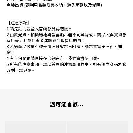
盒裝出貨 (請利用盒裝妥善收納，避免壓到以及光照)
【注意事項】
1.請先註冊並登入官網會員再結帳。
2.由於光線、拍攝場地與螢幕顯示器不同等緣故，商品照與實物會
有色差，介意色差者建議來到販售店購買。
3.若遇商品數量有誤差情況將會留言回覆，請留意電子信箱，謝
謝。
4.有任何問題請直接在官網留言，我們會盡快回覆~
5.所有的注意事項，請以首頁的注意事項為主。如有獨立商品未修
改到，請見諒~
您可能喜歡...