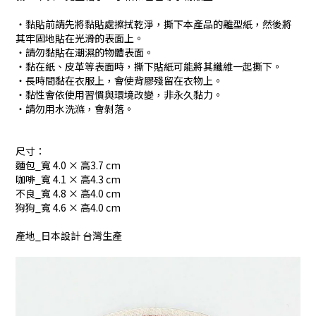
・黏貼前請先將黏貼處擦拭乾淨，撕下本產品的離型紙，然後將
其牢固地貼在光滑的表面上。
・請勿黏貼在潮濕的物體表面。
・黏在紙、皮革等表面時，撕下貼紙可能將其纖維一起撕下。
・長時間黏在衣服上，會使背膠殘留在衣物上。
・黏性會依使用習慣與環境改變，非永久黏力。
・請勿用水洗滌，會剝落。
尺寸：
麵包_寬 4.0 × 高3.7 cm
咖啡_寬 4.1 × 高4.3 cm
不良_寬 4.8 × 高4.0 cm
狗狗_寬 4.6 × 高4.0 cm
產地_日本設計 台灣生產