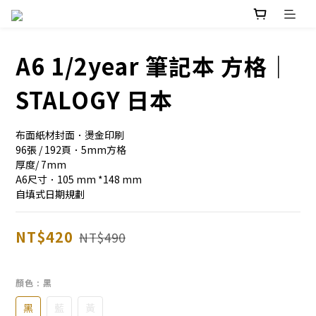
A6 1/2year 筆記本 方格｜
STALOGY 日本
布面紙材封面．燙金印刷
96張 / 192頁．5mm方格
厚度/ 7mm
A6尺寸．105 mm *148 mm 
自填式日期規劃
NT$420
NT$490
顏色
: 黑
黑
藍
黃