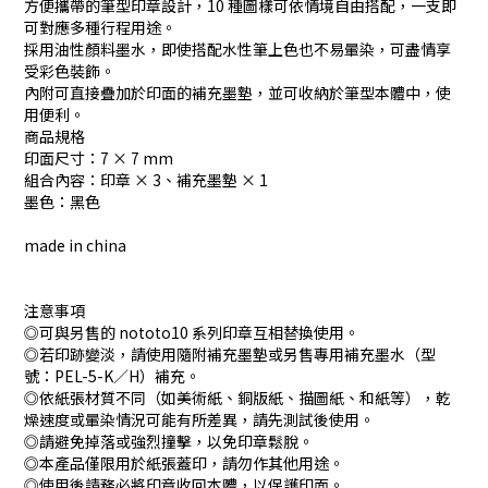
方便攜帶的筆型印章設計，10 種圖樣可依情境自由搭配，一支即
可對應多種行程用途。
採用油性顏料墨水，即使搭配水性筆上色也不易暈染，可盡情享
受彩色裝飾。
內附可直接疊加於印面的補充墨墊，並可收納於筆型本體中，使
用便利。
商品規格
印面尺寸：7 × 7 mm
組合內容：印章 × 3、補充墨墊 × 1
墨色：黑色
made in china
注意事項
◎可與另售的 nototo10 系列印章互相替換使用。
◎若印跡變淡，請使用隨附補充墨墊或另售專用補充墨水（型
號：PEL-5-K／H）補充。
◎依紙張材質不同（如美術紙、銅版紙、描圖紙、和紙等），乾
燥速度或暈染情況可能有所差異，請先測試後使用。
◎請避免掉落或強烈撞擊，以免印章鬆脫。
◎本產品僅限用於紙張蓋印，請勿作其他用途。
◎使用後請務必將印章收回本體，以保護印面。