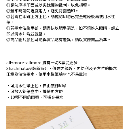
◎請勿摩擦印面或以尖銳硬物戳刺，以免損壞。
◎蓋印時請勿過度用力，避免背面透印。
◎若需在印跡上方上色，請確認印跡已完全乾燥後再使用水性
筆。
◎若墨水沾染手部，請盡快以肥皂清洗；如不慎進入眼睛，請立
即以清水沖洗並就醫。
◎商品圖片顏色可能與實品略有差異，請以實際商品為準。
all+more=allmore 擁有一切&享受更多
Shachihata品牌新系列，傳達更親近、更便利及全方位的概念
印章為油性墨水，使用水性筆繪材也不易暈染
•可用水性筆上色，自由裝飾印章
•可放入鉛筆盒中，攜帶更方便
•10種不同的圖案，可補充墨水