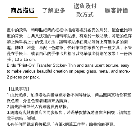
送貨及付
商品描述
了解更多
顧客評價
款方式
畫中的飛鳥　轉印貼紙簡約框框中描繪著姿態各異的鳥兒。配合低飽和
度的背景，古典又沈穩的一組轉印貼紙。有別於一般貼紙，薄透的色澤
加上簡單易上手的使用方法，讓轉印貼紙在拼貼裝飾上有無限多的樂
趣。轉印、堆疊、再配上色鉛筆、代針筆或你家裡的任一種文具，不管
是在手帳上、或者自己的手作卡片都可以簡單做出特別的效果！一份兩
張 ; 10 x 15 cm.
Birds "Print-On" Transfer Sticker- Thin and translucent texture, easy 
to make various beautiful creation on paper, glass, metal, and more.- 
2 pieces per pack.
【注意事項】
1.由於光線、拍攝場地與螢幕顯示器不同等緣故，商品照與實物會有些
微色差，介意色差者建議來店購買。 
2.請先註冊並登入官網會員再結帳。
3.網路商店與實體店面同步販售，若遇缺貨情況將會留言回復，請留意
電子信箱，謝謝。
4.有任何問題請直接私訊「有筆x鋼筆工作室」臉書粉絲專頁。