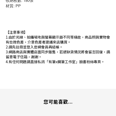
收納枚數: 180張
材質: PP
【注意事項】
1.由於光線、拍攝場地與螢幕顯示器不同等緣故，商品照與實物會
有些微色差，介意色差者建議來店購買。
2.請先註冊並登入官網會員再結帳。
3.網路商店與實體店面同步販售，若遇缺貨情況將會留言回復，請
留意電子信箱，謝謝。
4.有任何問題請直接私訊「有筆x鋼筆工作室」臉書粉絲專頁。
您可能喜歡...