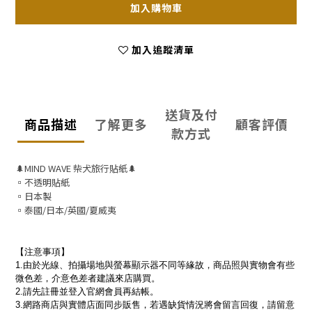
加入購物車
加入追蹤清單
送貨及付
商品描述
了解更多
顧客評價
款方式
🌲MIND WAVE 柴犬旅行貼紙🌲
▫️不透明貼紙
▫️日本製
▫️泰國/日本/英國/夏威夷
【注意事項】
1.由於光線、拍攝場地與螢幕顯示器不同等緣故，商品照與實物會有些
微色差，介意色差者建議來店購買。 
2.請先註冊並登入官網會員再結帳。
3.網路商店與實體店面同步販售，若遇缺貨情況將會留言回復，請留意