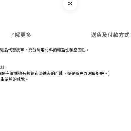
了解更多
送貨及付款方式
纖維織品代替皮革，充分利用材料的輕盈性和堅固性。
面料。
還是有從側邊有拉鍊布滲進去的可能，還是避免弄濕最好喔。)
產生做舊的感覺。