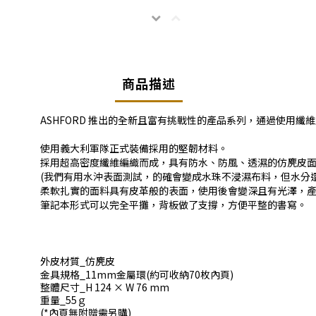
商品描述
ASHFORD 推出的全新且富有挑戰性的產品系列，通過使用
使用義大利軍隊正式裝備採用的堅韌材料。
採用超高密度纖維編織而成，具有防水、防風、透濕的仿麂皮
(我們有用水沖表面測試，的確會變成水珠不浸濕布料，但水分
柔軟扎實的面料具有皮革般的表面，使用後會變深且有光澤，
筆記本形式可以完全平攤，背板做了支撐，方便平整的書寫。
外皮材質_仿麂皮
金具規格_11mm金屬環(約可收納70枚內頁)
整體尺寸_H 124 × W 76 mm
重量_55ｇ
(*內頁無附贈需另購)