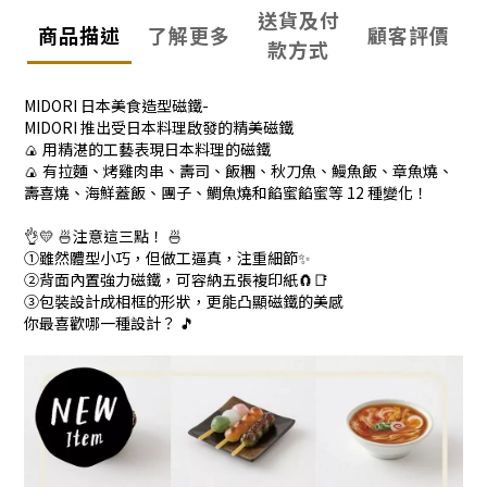
送貨及付
商品描述
了解更多
顧客評價
款方式
MIDORI 日本美食造型磁鐵-
MIDORI 推出受日本料理啟發的精美磁鐵
🍙 用精湛的工藝表現日本料理的磁鐵
🍙 有拉麵、烤雞肉串、壽司、飯糰、秋刀魚、鰻魚飯、章魚燒、
壽喜燒、海鮮蓋飯、團子、鯛魚燒和餡蜜餡蜜等 12 種變化！
👌💛 🍜注意這三點！ 🍜
①雖然體型小巧，但做工逼真，注重細節✨
②背面內置強力磁鐵，可容納五張複印紙🧲📑
③包裝設計成相框的形狀，更能凸顯磁鐵的美感
你最喜歡哪一種設計？ 🎵