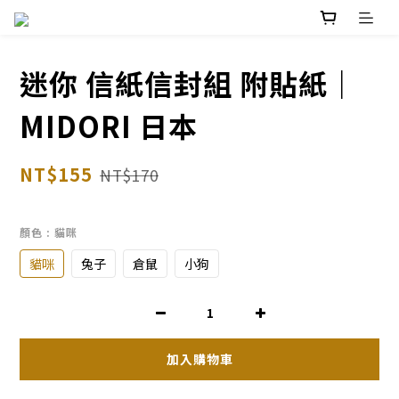
迷你 信紙信封組 附貼紙｜
MIDORI 日本
NT$155
NT$170
顏色
: 貓咪
貓咪
兔子
倉鼠
小狗
加入購物車