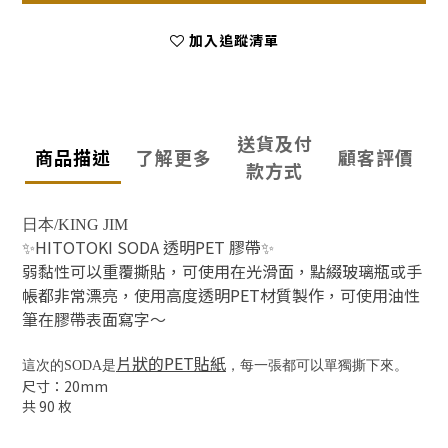
加入追蹤清單
送貨及付
商品描述
了解更多
顧客評價
款方式
日本/KING JIM
✨HITOTOKI SODA 透明PET 膠帶✨
弱黏性可以重覆撕貼，可使用在光滑面，點綴玻璃瓶或手
帳都非常漂亮，使用高度透明PET材質製作，可使用油性
筆在膠帶表面寫字～
片狀的PET貼紙
這次的SODA是
，每一張都可以單獨撕下來。
尺寸：20mm
共 90 枚