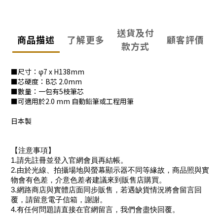
送貨及付
商品描述
了解更多
顧客評價
款方式
■尺寸：φ7 x H138mm
■芯硬度：B芯 2.0mm
■數量：一包有5枝筆芯
■可適用於2.0 mm 自動鉛筆或工程用筆
日本製
【注意事項】
1.請先註冊並登入官網會員再結帳。
2.由於光線、拍攝場地與螢幕顯示器不同等緣故，商品照與實
物會有色差，介意色差者建議來到販售店購買。
3.網路商店與實體店面同步販售，若遇缺貨情況將會留言回
覆，請留意電子信箱，謝謝。
4.有任何問題請直接在官網留言，我們會盡快回覆。