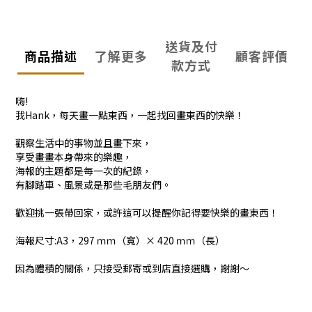
送貨及付
商品描述
了解更多
顧客評價
款方式
嗨!
我Hank，每天畫一點東西，一起找回畫東西的快樂！
觀察生活中的事物並且畫下來，
享受畫畫本身帶來的樂趣，
海報的主題都是每一次的紀錄，
有腳踏車、風景或是那些毛朋友們。
歡迎挑一張帶回家，或許這可以提醒你記得要快樂的畫東西！
海報尺寸:A3，297 ｍｍ（寬）× 420 ｍｍ（長）
因為體積的關係，只接受郵寄或到店直接選購，謝謝～