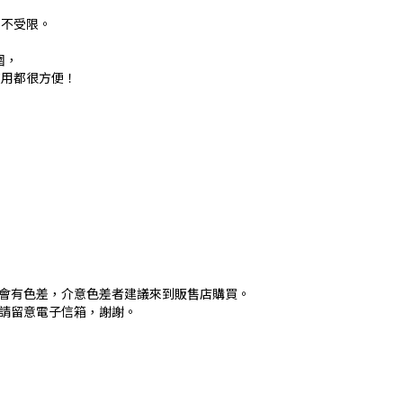
由不受限。
圍，
使用都很方便！
物會有色差，介意色差者建議來到販售店購買。
，請留意電子信箱，謝謝。