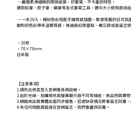
－嚴選柔滑細緻的厚磅紙張，好書寫、不卡墨的特性，
適用鉛筆、原子筆、鋼筆等各式書寫工具，適中大小使用度自
－一本20入，繽紛色彩搭配手繪質感插圖，散發懷舊的日式氛
飽和的色彩帶來溫暖質感，無論是紀錄重點、備忘錄或是留言
・20枚
・70×70ｍｍ
日本製
【注意事項】
1.請先註冊並登入官網會員再結帳。
2.由於光線、拍攝場地與螢幕顯示器不同等緣故，商品照與實
3.網路商店與實體店面同步販售，若遇缺貨情況將會留言回覆
4.有任何問題請直接在官網留言，我們會盡快回覆。