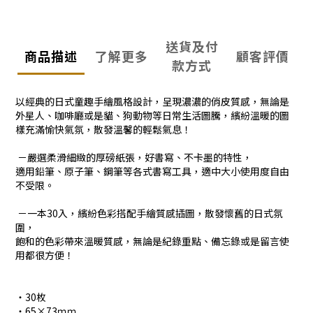
送貨及付
商品描述
了解更多
顧客評價
款方式
以經典的日式童趣手繪風格設計，呈現濃濃的俏皮質感，無論是
外星人、咖啡廳或是貓、狗動物等日常生活圖騰，繽紛溫暖的圖
樣充滿愉快氣氛，散發溫馨的輕鬆氣息！
－嚴選柔滑細緻的厚磅紙張，好書寫、不卡墨的特性，
適用鉛筆、原子筆、鋼筆等各式書寫工具，適中大小使用度自由
不受限。
－一本30入，繽紛色彩搭配手繪質感插圖，散發懷舊的日式氛
圍，
飽和的色彩帶來溫暖質感，無論是紀錄重點、備忘錄或是留言使
用都很方便！
・30枚
・65×73ｍｍ