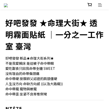
好吧發發 ★命理大街★ 透
明霧面貼紙 ｜一分之一工作
室 臺灣
好吧發發 新品★命理大街系列★
不是我愛賴床 是這被子命中帶睏
愛吃甜食只因我命帶全糖 SWEET
沒有理由的命帶偏頭痛
命中帶硬 按摩師父認證的肩頸僵硬
人生沒方向 命缺方向感 ((以及大路癡))
命中帶寵 寵物與被寵
命中帶歪 坐姿不良脊椎側彎
NT$75