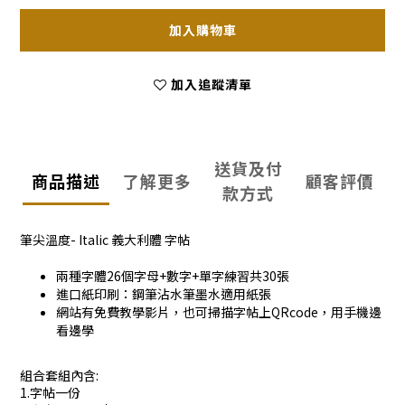
加入購物車
加入追蹤清單
送貨及付
商品描述
了解更多
顧客評價
款方式
筆尖溫度- Italic 義大利體 字帖
兩種字體26個字母+數字+單字練習共30張
進口紙印刷：鋼筆沾水筆墨水適用紙張
網站有免費教學影片，也可掃描字帖上QRcode，用手機邊
看邊學
組合套組內含:
1.字帖一份