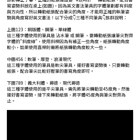
寫姿勢斜放在桌上(如圖)，因為英文書法筆具的字體筆劃都有斜度
與方向性，所以轉動紙張配合筆尖的角度，才能用正確的執筆姿
勢與角度寫好英文書法！以下分成👇三種不同筆具👇族群說明：
上圖123：銅版體、鋼筆、單線體
這三種字體使用的筆具是 沾水筆 或 鋼筆 ，要轉動紙張讓筆尖對齊
字體的"斜度線"，使用斜桿因為有補正一些角度，紙張轉動角度
較小，如果使用直桿則需將紙張轉動角度較大一些。
中圖456：軟筆、摩登、浪漫現代
這三種字體使用的筆具是軟尖筆具，擺好書寫姿勢後，只要轉動
紙張，配合筆尖比較好壓筆的書寫角度即可。
下圖789：義大利體、哥德、現代哥德
這三種字體使用的是平尖筆具，需先將筆尖轉動至45度角，然後
擺好書寫姿勢，接下來轉動紙張，將字體45度角與筆尖對齊為
止。