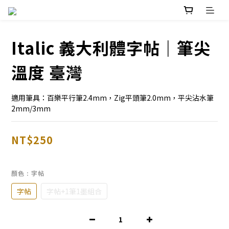
Italic 義大利體字帖｜筆尖
溫度 臺灣
適用筆具：百樂平行筆2.4mm，Zig平頭筆2.0mm，平尖沾水筆
2mm/3mm
NT$250
顏色
: 字帖
字帖
字帖+1筆1墨組合