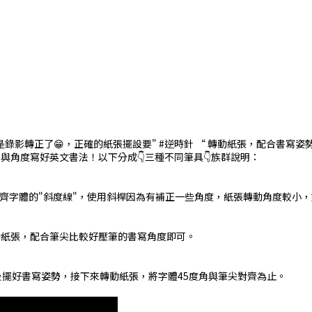
錄影轉正了😁，正確的紙張擺設要" #逆時針 “ 轉動紙張，配合書寫
角度寫好英文書法！以下分成👇三種不同筆具👇族群說明：
尖對齊字體的"斜度線"，使用斜桿因為有補正一些角度，紙張轉動角度較小
動紙張，配合筆尖比較好壓筆的書寫角度即可。
後擺好書寫姿勢，接下來轉動紙張，將字體45度角與筆尖對齊為止。