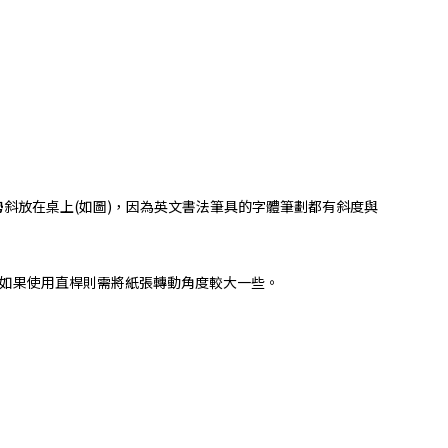
姿勢斜放在桌上(如圖)，因為英文書法筆具的字體筆劃都有斜度與
，如果使用直桿則需將紙張轉動角度較大一些。