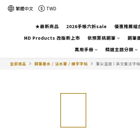
繁體中文
TWD
★最新商品
2026手帳六折sale
優惠推薦組
MD Products 改版新上市
依預算挑鋼筆
鋼筆墨
萬用手冊
精選主題分類
全部商品
鋼筆墨水 / 沾水筆 / 練字字帖
筆尖溫度 l 英文書法字