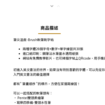
商品描述
筆尖溫度-Brush軟筆刷字帖
兩種字體26個字母+數字+單字練習共30張
進口紙印刷：鋼筆沾水筆墨水適用紙張
網站有免費教學影片，也可掃描字帖上QRcode，用手機
初進入英文書法的世界，如果沒有特別喜歡的字體，可以先從B
入門英文書法的最佳選擇
都有" 筆畫順序 "的標示，方便在家描寫練習！
可以一起搭配的軟筆頭有：
•
Pentel雙頭柔繪筆
•寫樂四季織-雙頭水性筆