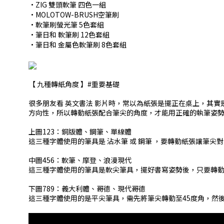
•ZIG 雙頭軟筆 四色一組
•MOLOTOW-BRUSH空筆刷
•軟筆刷螢光筆 5色套組
•筆日和 軟筆刷 12色套組
•筆日和 金屬色軟筆刷 8色套組
【 九種轉紙角度 】#重要基礎
很多朋友看 英文書法 影片時，常以為紙張是擺正在桌上，其實是
方向性，所以轉動紙張配合筆尖的角度，才能用正確的執筆姿勢與
上圖123：銅版體、鋼筆、單線體
這三種字體使用的筆具是 沾水筆 或 鋼筆 ，要轉動紙張讓筆
中圖456：軟筆、摩登、浪漫現代
這三種字體使用的筆具是軟尖筆具，擺好書寫姿勢後，只要轉
下圖789：義大利體、哥德、現代哥德
這三種字體使用的是平尖筆具，需先將筆尖轉動至45度角，然