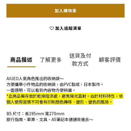
加入購物車
加入追蹤清單
送貨及付
商品描述
了解更多
顧客評價
款方式
AIUEO人氣角色推出的收納袋～
方便攜帶小件物品的收納袋，由PVC製成，日本製作。
一面透明，可以看到內容物方便辨識。
*此商品需存放於乾燥陰涼處，避免陽光直射。由於材料特性，依
個人使用習慣不同會有印刷顏色轉移、變形、變色的風險。
B5 尺寸：長195mm 寬270mm
旅行指南、車票、文具、A5筆記本通通收進去～