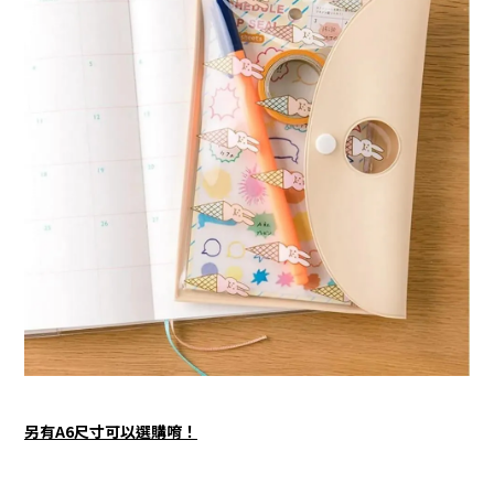
另有A6尺寸可以選購唷！