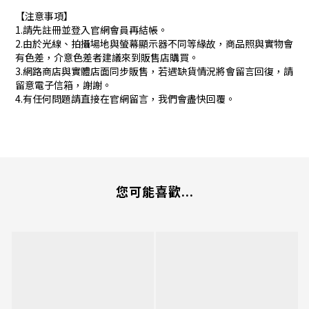
【注意事項】
1.請先註冊並登入官網會員再結帳。
2.由於光線、拍攝場地與螢幕顯示器不同等緣故，商品照與實物會
有色差，介意色差者建議來到販售店購買。
3.網路商店與實體店面同步販售，若遇缺貨情況將會留言回復，請
留意電子信箱，謝謝。
4.有任何問題請直接在官網留言，我們會盡快回覆。
您可能喜歡...