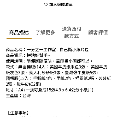
加入追蹤清單
送貨及付
商品描述
了解更多
顧客評價
款方式
商品名稱：一分之一工作室 - 自己撕小紙片包
商品資訊：
拼貼好幫手~
使用說明：隨便斯隨便貼，蓋印畫小圖都可以。
款式：無圓標版(14入：美國羊皮紙米色3張、
美國羊皮
紙灰色3張
、義大利砂砂紙3張
、臺灣強牛皮紙5張)
圓標版
(12入：手撕紙4色、里紙2色
、描圖紙
2張
、
砂砂紙
2張
、強牛皮紙2張)
尺寸：A4 (一張可撕成15張4.9 x 6.4公分小紙片)
生產國：台灣
【注意事項】