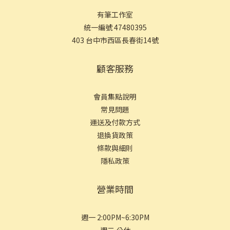
了靜態的商品呈現之外，裡面也有影片的展示可以參考，真的是充
有筆工作室
滿了精華的感覺(笑) 接下來就是重要的門市資訊 有筆x鋼筆工作室
統一編號 47480395
★地址：403 台中市西區長春街14號 (SOGO轉美村路右轉長春街)
403 台中市西區長春街14號
★營業時間： 週一 2:00PM~6:30PM 週二 公休 週三 公休 週四
2:00PM~6:30PM 週五 2:00PM~8:00PM 週六 1:00PM~8:00PM 週日
顧客服務
1:00PM~6:30PM ★接受支付方式：現金、linepay、銀行轉帳、文
化幣(僅限門市)、信用卡(僅限官網) ★歡迎大家來台中玩時順便來有
會員集點說明
筆逛逛～
常見問
題
運送及付款方式
退換貨政策
條款與細則
隱私政策
營業時間
週一 2:00PM~6:30PM