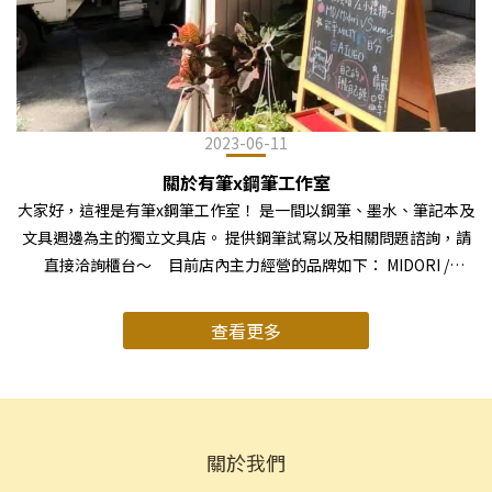
2023-06-11
關於有筆x鋼筆工作室
大家好，這裡是有筆x鋼筆工作室！ 是一間以鋼筆、墨水、筆記本及
文具週邊為主的獨立文具店。 提供鋼筆試寫以及相關問題諮詢，請
直接洽詢櫃台～ 目前店內主力經營的品牌如下： MIDORI /
TRC(Traveler's Notebook) / Ashford(萬用手冊) / 一分之一工作室
(自製商品、膠版印章) / 日系品牌筆工具 / 台灣創作者週邊商品(甜蜜
查看更多
生活、什物a kind of cafe、森林好朋友Ours、白色吉米等等) / 日本
進口紙膠帶、貼紙(MT、倉敷、日本當地直購商品) / 日本各地限定
選品 除了讓喜愛書寫、裝飾手帳的人能夠一次購齊所有的商品之
外， 店面也提供了大量的實際書寫範例，讓使用者可以更直觀的了
解文具的魅力！ 還有更多的使用例， 歡迎大家追蹤有筆的IG及
關於我們
Facebook粉絲團，上面有許多精心製作的範例以及商品情報喔～ 除