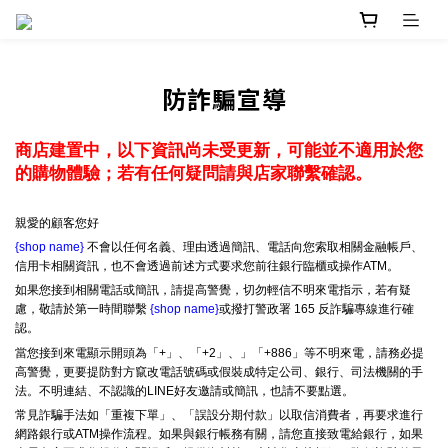
防詐騙宣導
商店建置中，以下資訊尚未受更新，可能並不適用於您
的購物體驗；若有任何疑問請與店家聯繫確認。
親愛的顧客您好
{shop name}
不會以任何名義、理由透過簡訊、電話向您索取相關金融帳戶、
信用卡相關資訊，也不會透過前述方式要求您前往銀行臨櫃或操作ATM。
如果您接到相關電話或簡訊，請提高警覺，切勿輕信不明來電指示，若有疑
慮，敬請於第一時間聯繫
{shop name}
或撥打警政署 165 反詐騙專線進行確
認。
當您接到來電顯示開頭為「+」、「+2」、」「+886」等不明來電，請務必提
高警覺，更要提防對方竄改電話號碼或假裝成特定公司、銀行、司法機關的手
法。不明連結、不認識的LINE好友邀請或簡訊，也請不要點選。
常見詐騙手法如「重複下單」、「誤設分期付款」以取信消費者，再要求進行
網路銀行或ATM操作流程。如果與銀行帳務有關，請您直接致電給銀行，如果