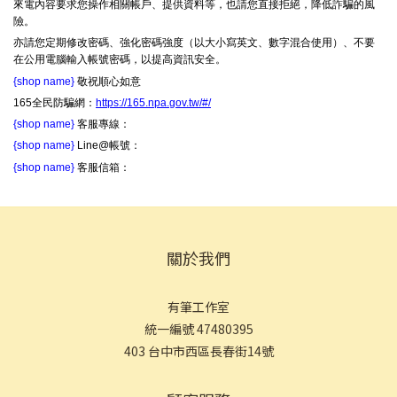
來電內容要求您操作相關帳戶、提供資料等，也請您直接拒絕，降低詐騙的風
險。
亦請您定期修改密碼、強化密碼強度（以大小寫英文、數字混合使用）、不要
在公用電腦輸入帳號密碼，以提高資訊安全。
{shop name}
敬祝順心如意
165全民防騙網：
https://165.npa.gov.tw/#/
{shop name}
客服專線：
{shop name}
Line@帳號：
{shop name}
客服信箱：
關於我們
有筆工作室
統一編號 47480395
403 台中市西區長春街14號