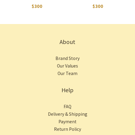
$300
$300
About
Brand Story
Our Values
Our Team
Help
FAQ
Delivery & Shipping
Payment
Return Policy